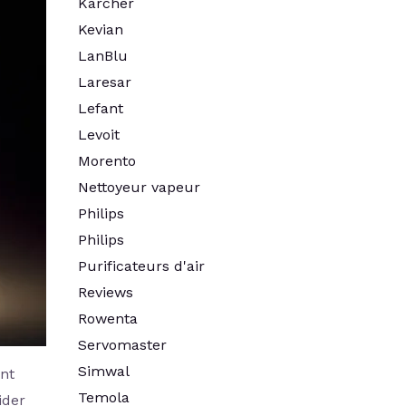
Kärcher
Kevian
LanBlu
Laresar
Lefant
Levoit
Morento
Nettoyeur vapeur
Philips
Philips
Purificateurs d'air
Reviews
Rowenta
Servomaster
Simwal
ent
Temola
ider