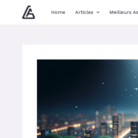
Aller
Navigation
Home
Articles
Meilleurs A
au
des
contenu
articles