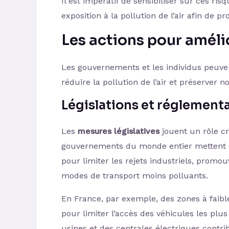
Il est impératif de sensibiliser sur ces r
exposition à la pollution de l’air afin de p
Les
actions pour amélior
Les gouvernements et les individus peuve
réduire la pollution de l’air et préserver 
Législations et réglement
Les
mesures législatives
jouent un rôle cr
gouvernements du monde entier mettent e
pour limiter les rejets industriels, promo
modes de transport moins polluants.
En France, par exemple, des zones à faible
pour limiter l’accès des véhicules les plu
usines et des centrales électriques contrib