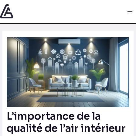
Aller
Navigation
Ma
au
des
Me
contenu
articles
L’importance de la
qualité de l’air intérieur