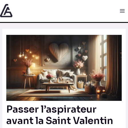
Aller
Navigation
Ma
au
des
Me
contenu
articles
Passer l’aspirateur
avant la Saint Valentin