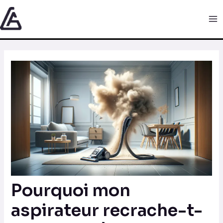
Aller
Navigation
Ma
au
des
Me
contenu
articles
Pourquoi mon
aspirateur recrache-t-