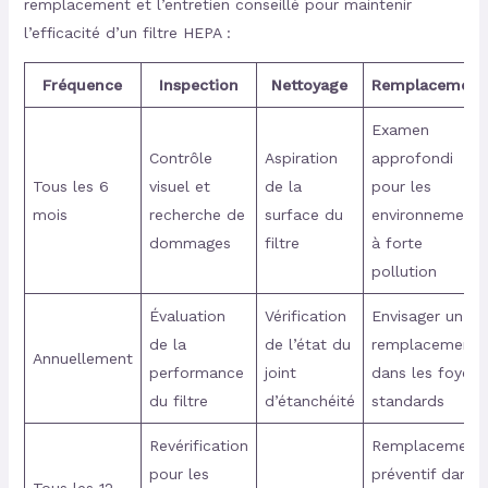
remplacement et l’entretien conseillé pour maintenir
l’efficacité d’un filtre HEPA :
Fréquence
Inspection
Nettoyage
Remplacement
Examen
Contrôle
Aspiration
approfondi
Tous les 6
visuel et
de la
pour les
mois
recherche de
surface du
environnements
dommages
filtre
à forte
pollution
Évaluation
Vérification
Envisager un
de la
de l’état du
remplacement
Annuellement
performance
joint
dans les foyers
du filtre
d’étanchéité
standards
Revérification
Remplacement
pour les
préventif dans