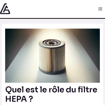
Aller
Navigation
Ma
au
des
Me
contenu
articles
Quel est le rôle du filtre
HEPA ?