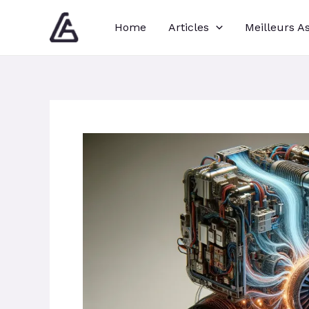
Aller
Navigation
Home
Articles
Meilleurs A
au
des
contenu
articles