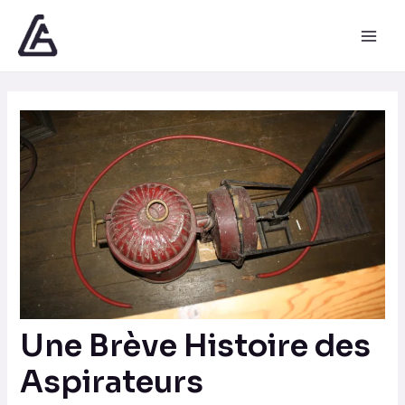
Aller
Navigation
Main
au
des
Men
contenu
articles
Une Brève Histoire des
Aspirateurs