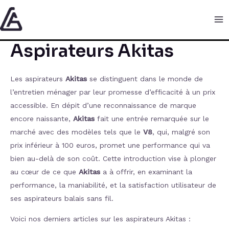
Aller
:
:
Ma
au
L’Akitas
L’As
Me
contenu
V8
Akit
Aspirateurs Akitas
:
C6
Une
80
Révolut
San
Les aspirateurs
Akitas
se distinguent dans le monde de
dans
Sac
l’entretien ménager par leur promesse d’efficacité à un prix
le
à
accessible. En dépit d’une reconnaissance de marque
Nettoy
Cyli
encore naissante,
Akitas
fait une entrée remarquée sur le
Domest
marché avec des modèles tels que le
V8
, qui, malgré son
prix inférieur à 100 euros, promet une performance qui va
bien au-delà de son coût. Cette introduction vise à plonger
au cœur de ce que
Akitas
a à offrir, en examinant la
performance, la maniabilité, et la satisfaction utilisateur de
ses aspirateurs balais sans fil.
Voici nos derniers articles sur les aspirateurs Akitas :