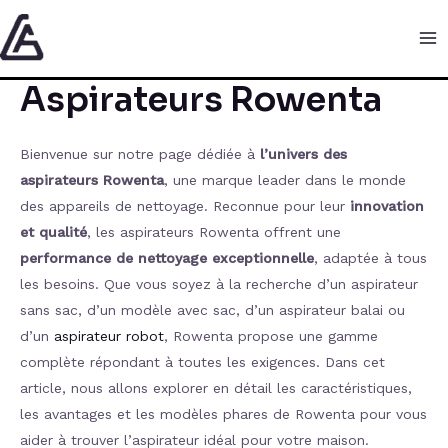
Aller
:
:
:
:
:
Ma
au
Rowenta
Avis
Rowenta
Avis
Avis
Me
contenu
Silence
Aspirateur
XForce
sur
Rowe
Aspirateurs Rowenta
Force
Rowenta
Flex
le
Swift
Cyclonic
X-
8.60
Rowenta
Powe
:
PERT
Allergie
Compact
Cyclo
Bienvenue sur notre page dédiée à
l’univers des
L’Aspirateur
6.60
:
Power
‎RO2
aspirateurs Rowenta
, une marque leader dans le monde
Sans
RH6838WO
Une
XXL
des appareils de nettoyage. Reconnue pour leur
innovation
Sac
Révolution
RO4871EA
et qualité
, les aspirateurs Rowenta offrent une
Incontournable
dans
:
performance de nettoyage exceptionnelle
, adaptée à tous
le
Un
les besoins. Que vous soyez à la recherche d’un aspirateur
Nettoyage
Aspirateur
sans sac, d’un modèle avec sac, d’un aspirateur balai ou
?
Polyvalent
d’un
aspirateur robot
, Rowenta propose une gamme
et
complète répondant à toutes les exigences. Dans cet
Puissant
article, nous allons explorer en détail les caractéristiques,
les avantages et les modèles phares de Rowenta pour vous
aider à trouver l’aspirateur idéal pour votre maison.