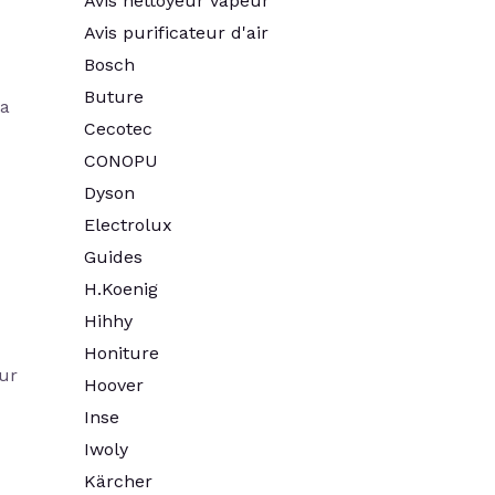
Avis nettoyeur vapeur
Avis purificateur d'air
Bosch
Buture
sa
Cecotec
CONOPU
Dyson
Electrolux
Guides
H.Koenig
Hihhy
Honiture
ur
Hoover
Inse
Iwoly
Kärcher