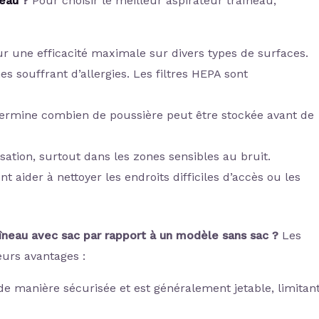
neau
?
Pour choisir le meilleur aspirateur traîneau,
ur une efficacité maximale sur divers types de surfaces.
s souffrant d’allergies. Les filtres HEPA sont
ermine combien de poussière peut être stockée avant de
isation, surtout dans les zones sensibles au bruit.
t aider à nettoyer les endroits difficiles d’accès ou les
aîneau avec sac par rapport à un modèle sans sac ?
Les
eurs avantages :
 de manière sécurisée et est généralement jetable, limitan