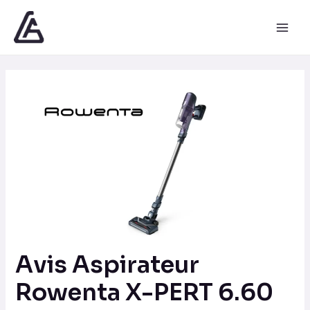
Aller
Navigation
Main
au
des
Men
contenu
articles
Avis Aspirateur
Rowenta X-PERT 6.60