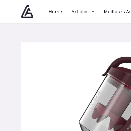
Aller
Navigation
Home
Articles
Meilleurs A
au
des
contenu
articles