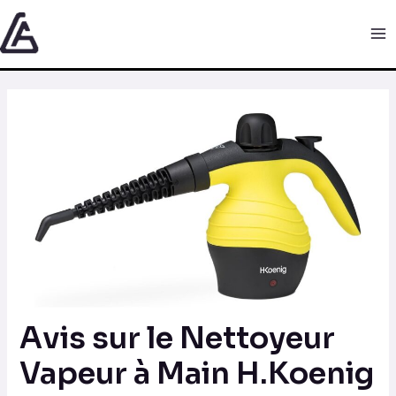
Aller
Navigation
Ma
au
des
Me
contenu
articles
Avis sur le Nettoyeur
Vapeur à Main H.Koenig