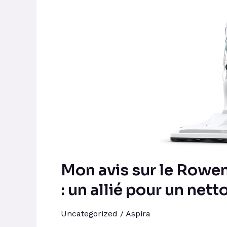
Nettoyeur
vapeur
2-
en-
1
:
un
allié
pour
un
nettoyage
Mon avis sur le Rowe
efficace
: un allié pour un nett
et
sain
Uncategorized
/
Aspira