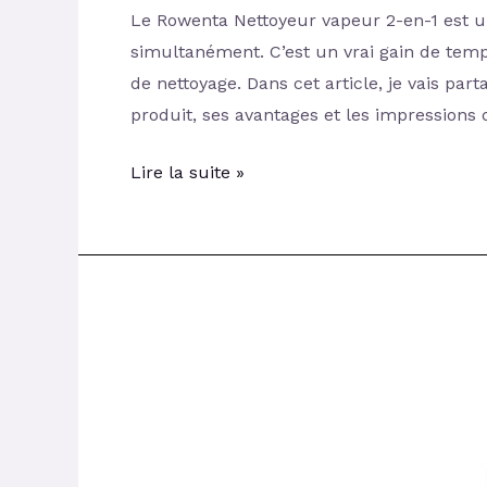
Le Rowenta Nettoyeur vapeur 2-en-1 est un
simultanément. C’est un vrai gain de temp
de nettoyage. Dans cet article, je vais par
produit, ses avantages et les impressions 
Lire la suite »
Avis
sur
l’Aspirateur
Traineau
Hoover
Brave