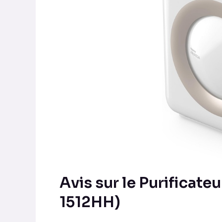
Purificateur
d’Air
COWAY
Mighty
(AP-
1512HH)
Avis sur le Purificat
1512HH)