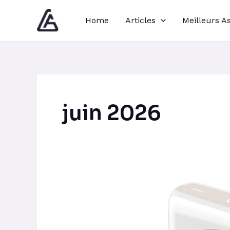
Aller
Pagination
Home
Articles
Meilleurs A
au
d’article
contenu
juin 2026
Avis
sur
le