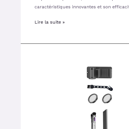
caractéristiques innovantes et son efficaci
Lire la suite »
Test
et
Avis
de
l’Aspirateur
Balai
sans
Fil
KOHE