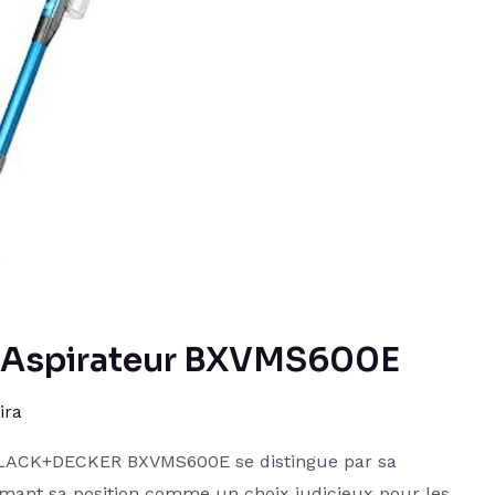
Aspirateur BXVMS600E
ira
e BLACK+DECKER BXVMS600E se distingue par sa
ffirmant sa position comme un choix judicieux pour les