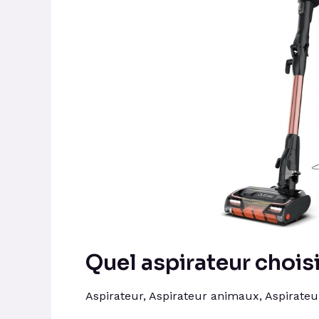
pour
les
cheveux
longs
?
Quel aspirateur chois
Aspirateur
,
Aspirateur animaux
,
Aspirateu