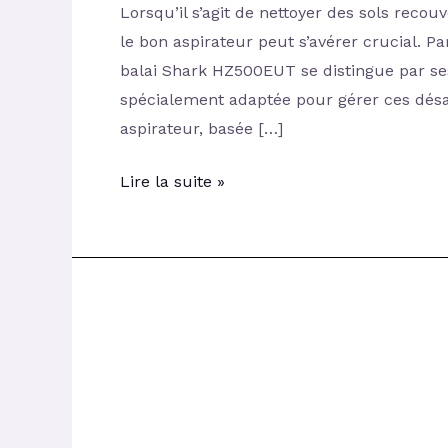
Lorsqu’il s’agit de nettoyer des sols reco
le bon aspirateur peut s’avérer crucial. Pa
balai Shark HZ500EUT se distingue par ses
spécialement adaptée pour gérer ces désa
aspirateur, basée […]
Lire la suite »
Avis
BLACK+DECKER
Aspirateur
BXVMS600E