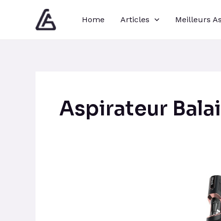
Aller
Pagination
Home
Articles
Meilleurs A
au
d’article
contenu
Aspirateur Balai
Quel
aspirateur
choisir