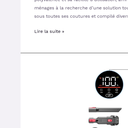
ménages à la recherche d’une solution tou
sous toutes ses coutures et compilé divers
Lire la suite »
Mon
avis
sur
le
JASTIP
V15
45KPA