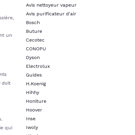
Avis nettoyeur vapeur
Avis purificateur d'air
sière,
Bosch
Buture
nt un
Cecotec
CONOPU
Dyson
Electrolux
nts
Guides
c
doit
H.Koenig
Hihhy
Honiture
Hoover
Inse
s.
Iwoly
ie qui