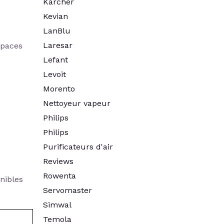
Kärcher
Kevian
LanBlu
Laresar
spaces
Lefant
Levoit
Morento
Nettoyeur vapeur
Philips
Philips
Purificateurs d'air
Reviews
Rowenta
nibles
Servomaster
Simwal
Temola