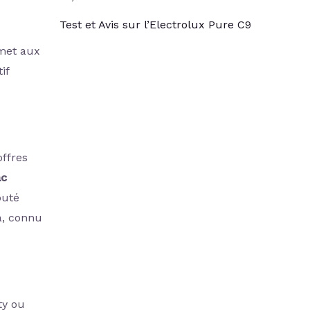
Test et Avis sur l’Electrolux Pure C9
rmet aux
if
ffres
ac
puté
a, connu
ty ou