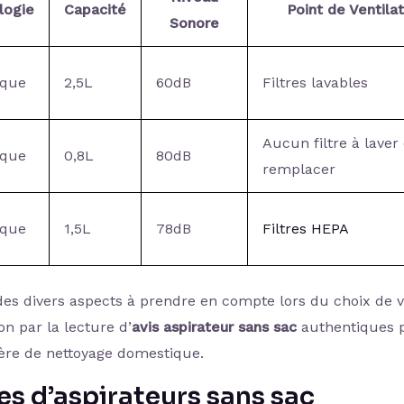
logie
Capacité
Point de Ventilat
Sonore
ique
2,5L
60dB
Filtres lavables
Aucun filtre à laver
ique
0,8L
80dB
remplacer
ique
1,5L
78dB
Filtres HEPA
es divers aspects à prendre en compte lors du choix de v
n par la lecture d’
avis aspirateur sans sac
authentiques 
ière de nettoyage domestique.
s d’aspirateurs sans sac