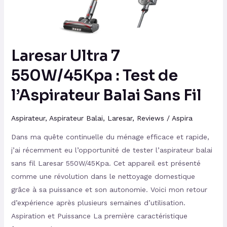
de
l’Aspirateur
Balai
Sans
Laresar Ultra 7
Fil
550W/45Kpa : Test de
l’Aspirateur Balai Sans Fil
Aspirateur
,
Aspirateur Balai
,
Laresar
,
Reviews
/
Aspira
Dans ma quête continuelle du ménage efficace et rapide,
j’ai récemment eu l’opportunité de tester l’aspirateur balai
sans fil Laresar 550W/45Kpa. Cet appareil est présenté
comme une révolution dans le nettoyage domestique
grâce à sa puissance et son autonomie. Voici mon retour
d’expérience après plusieurs semaines d’utilisation.
Aspiration et Puissance La première caractéristique