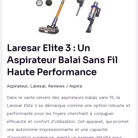
Un
Aspirateur
Balai
Sans
Fil
Haute
Laresar Elite 3 : Un
Performance
Aspirateur Balai Sans Fil
Haute Performance
Aspirateur
,
Laresar
,
Reviews
/
Aspira
Dans le vaste univers des aspirateurs balais sans fil, le
Laresar Elite 3 se démarque comme une option robuste et
performante pour les foyers cherchant à conjuguer
efficacité et confort d’utilisation. Cet appareil, qui promet
une autonomie impressionnante et une capacité
d’aspiration supérieure, mérite un examen détaillé pour