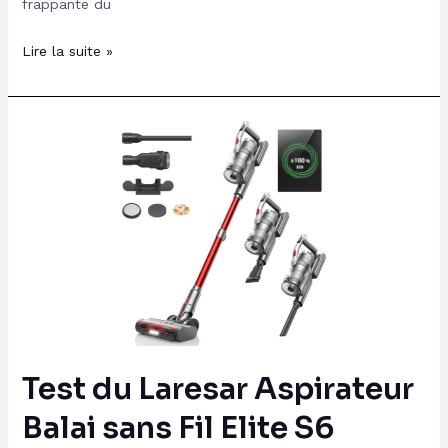
frappante du
Lire la suite »
Test
du
Laresar
Aspirateur
Balai
sans
Fil
Elite
S6
Test du Laresar Aspirateur
Balai sans Fil Elite S6