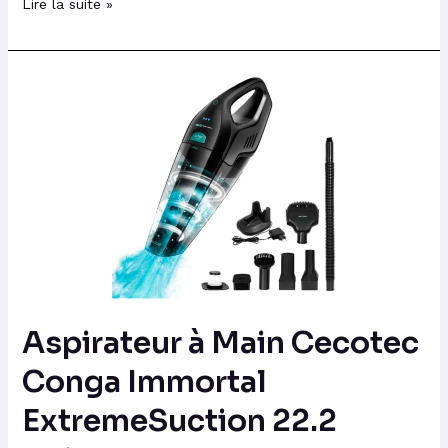
Lire la suite »
Aspirateur
à
Main
Cecotec
Conga
Immortal
ExtremeSuction
22.2
Animal
Hand
Aspirateur à Main Cecotec
Conga Immortal
ExtremeSuction 22.2