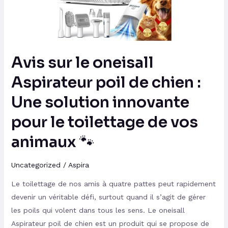
de
chien
:
Une
Avis sur le oneisall
solution
innovante
Aspirateur poil de chien :
pour
Une solution innovante
le
toilettage
pour le toilettage de vos
de
animaux 🐾
vos
animaux
Uncategorized
/
Aspira
🐾
Le toilettage de nos amis à quatre pattes peut rapidement
devenir un véritable défi, surtout quand il s’agit de gérer
les poils qui volent dans tous les sens. Le oneisall
Aspirateur poil de chien est un produit qui se propose de