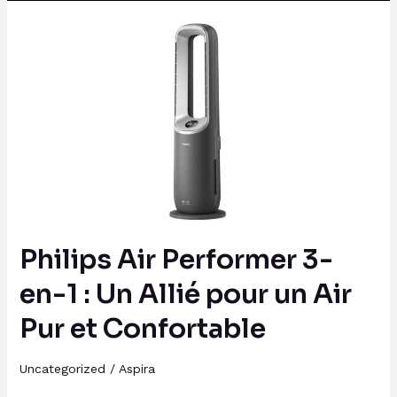
Philips
Air
Performer
3-
en-
1
:
Un
Allié
pour
Philips Air Performer 3-
un
Air
en-1 : Un Allié pour un Air
Pur
Pur et Confortable
et
Confortable
Uncategorized
/
Aspira