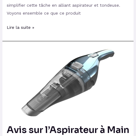
simplifier cette tâche en alliant aspirateur et tondeuse.
Voyons ensemble ce que ce produit
Lire la suite »
Avis
sur
l’Aspirateur
à
Main
sans
Fil
DUSTBUSTER
de
Black
Avis sur l’Aspirateur à Main
and