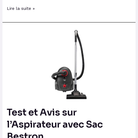
Lire la suite »
Test
et
Avis
sur
l’Aspirateur
avec
Sac
Bestron
Test et Avis sur
l’Aspirateur avec Sac
Bestron