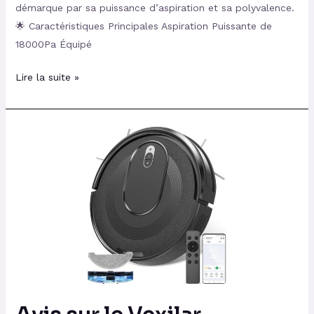
démarque par sa puissance d’aspiration et sa polyvalence.
🌟 Caractéristiques Principales Aspiration Puissante de
18000Pa Équipé
Lire la suite »
Avis
sur
le
Vexilar
Aspirateur
Robot
W7
:
Efficacité
et