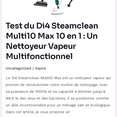
en
1
:
Test du Di4 Steamclean
Un
Nettoyeur
Multi10 Max 10 en 1 : Un
Vapeur
Nettoyeur Vapeur
Multifonctionnel
Multifonctionnel
Uncategorized
/
Aspira
Le Di4 Steamclean Multi10 Max est un nettoyeur vapeur qui
promet de révolutionner votre routine de nettoyage. Avec
sa puissance de 1500W et sa capacité à éliminer jusqu’à
99,9 % des virus et des bactéries, il se positionne comme
un allié incontournable pour un ménage sain et écologique.
Dans cet article, je vous propose un