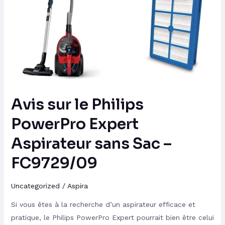
le
Philips
PowerPro
Expert
Aspirateur
sans
Sac
–
Avis sur le Philips
FC9729/09
PowerPro Expert
Aspirateur sans Sac –
FC9729/09
Uncategorized
/
Aspira
Si vous êtes à la recherche d’un aspirateur efficace et
pratique, le Philips PowerPro Expert pourrait bien être celui