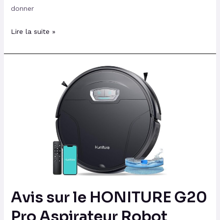
donner
Lire la suite »
Avis
sur
le
HONITURE
G20
Pro
Aspirateur
Robot
Laveur
Poils
Avis sur le HONITURE G20
Animaux
🐾
Pro Aspirateur Robot