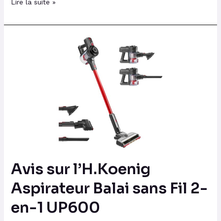
Lire la suite »
Avis
sur
l’H.Koenig
Aspirateur
Balai
sans
Fil
2-
en-
1
Avis sur l’H.Koenig
UP600
Aspirateur Balai sans Fil 2-
en-1 UP600