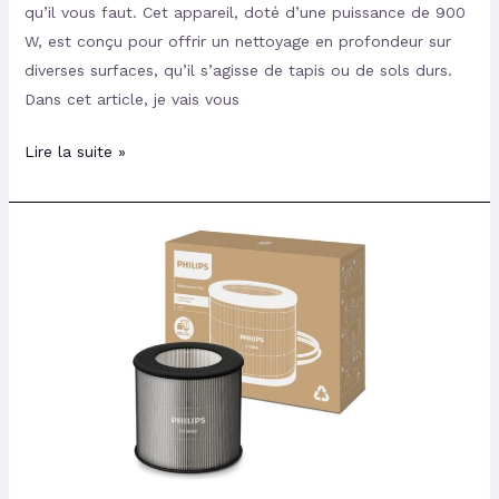
qu’il vous faut. Cet appareil, doté d’une puissance de 900
W, est conçu pour offrir un nettoyage en profondeur sur
diverses surfaces, qu’il s’agisse de tapis ou de sols durs.
Dans cet article, je vais vous
Lire la suite »
Avis
sur
le
Filtre
de
Remplacement
Philips
FY0900/30
pour