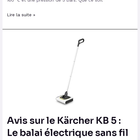
160 ℃ et une pression de 5 bars. Que ce soit
Lire la suite »
Avis
sur
le
Kärcher
KB
5
:
Le
balai
électrique
Avis sur le Kärcher KB 5 :
sans
fil
Le balai électrique sans fil