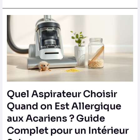
Quel
Aspirateur
Choisir
Quand
on
Est
Allergique
aux
Acariens
Quel Aspirateur Choisir
?
Guide
Quand on Est Allergique
Complet
aux Acariens ? Guide
pour
un
Complet pour un Intérieur
Intérieur