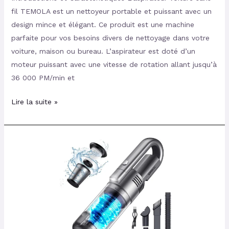
fil TEMOLA est un nettoyeur portable et puissant avec un
design mince et élégant. Ce produit est une machine
parfaite pour vos besoins divers de nettoyage dans votre
voiture, maison ou bureau. L’aspirateur est doté d’un
moteur puissant avec une vitesse de rotation allant jusqu’à
36 000 PM/min et
Lire la suite »
Aspirateur
à
main
sans
fil
SIMWAL
7500PA