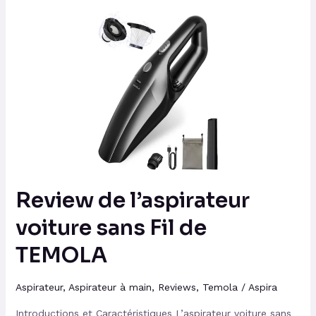
Review
de
l’aspirateur
voiture
sans
Fil
de
TEMOLA
Review de l’aspirateur
voiture sans Fil de
TEMOLA
Aspirateur
,
Aspirateur à main
,
Reviews
,
Temola
/
Aspira
Introductions et Caractéristiques L’aspirateur voiture sans