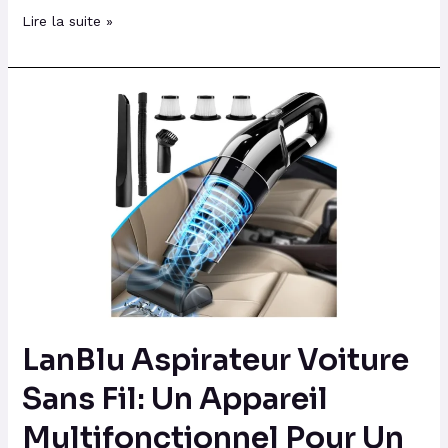
Lire la suite »
LanBlu
Aspirateur
Voiture
Sans
Fil:
Un
Appareil
Multifonctionnel
Pour
Un
LanBlu Aspirateur Voiture
Nettoyage
Facile
Sans Fil: Un Appareil
Multifonctionnel Pour Un