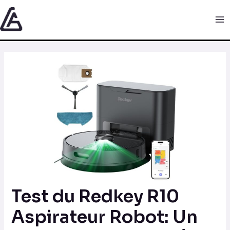
Aller
Navigation
Ma
au
des
Me
contenu
articles
Test du Redkey R10
Aspirateur Robot: Un