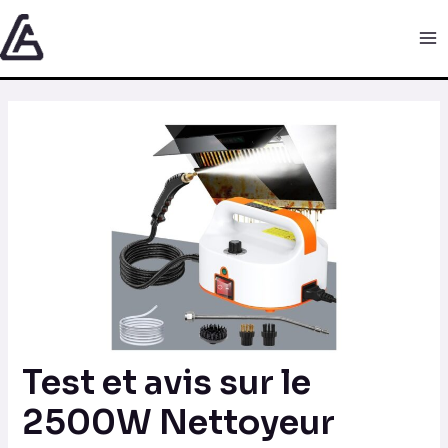
Aller
Navigation
Ma
au
des
Me
contenu
articles
Test et avis sur le
2500W Nettoyeur