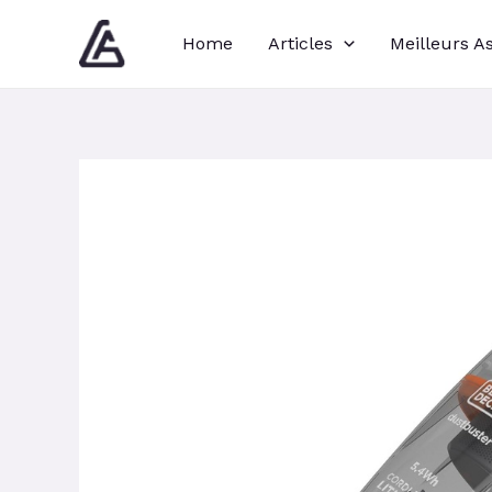
Aller
Navigation
Home
Articles
Meilleurs A
au
des
contenu
articles