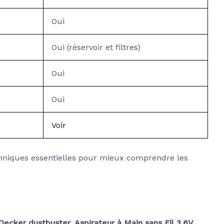
Oui
Oui (réservoir et filtres)
Oui
Oui
Voir
chniques essentielles pour mieux comprendre les
ecker dustbuster, Aspirateur à Main sans Fil 3.6V