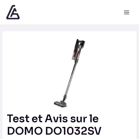
Aller
Navigation
Main
au
des
Men
contenu
articles
Test et Avis sur le
DOMO DO1032SV