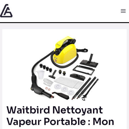
Aller
Navigation
Ma
au
des
Me
contenu
articles
Waitbird Nettoyant
Vapeur Portable : Mon