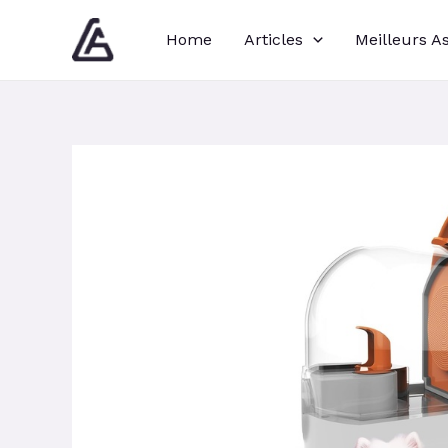
Aller
Navigation
Home
Articles
Meilleurs A
au
des
contenu
articles