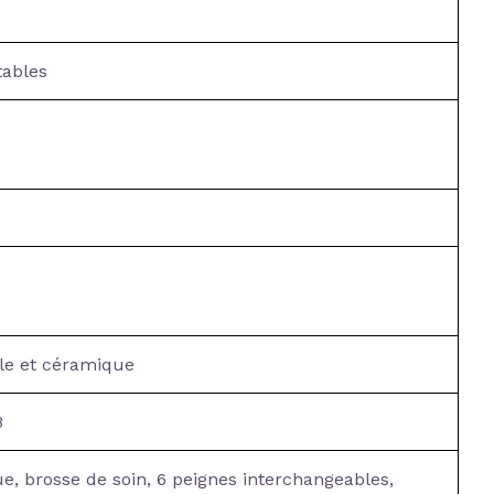
tables
le et céramique
B
e, brosse de soin, 6 peignes interchangeables,