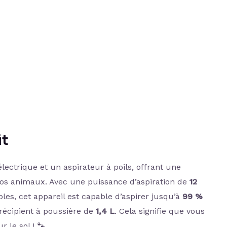
it
ctrique et un aspirateur à poils, offrant une
 vos animaux. Avec une puissance d’aspiration de
12
bles, cet appareil est capable d’aspirer jusqu’à
99 %
écipient à poussière de
1,4 L
. Cela signifie que vous
 le sol ! 🐾