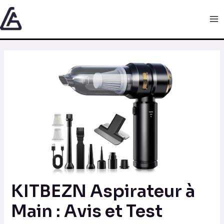
Aller
Navigation
Ma
au
des
Me
contenu
articles
KITBEZN Aspirateur à
Main : Avis et Test