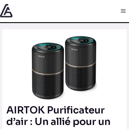
Aller
Navigation
Ma
au
des
Me
contenu
articles
AIRTOK Purificateur
d’air : Un allié pour un