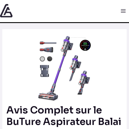
Aller
Navigation
Ma
au
des
Me
contenu
articles
Avis Complet sur le
BuTure Aspirateur Balai