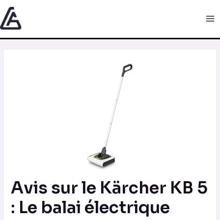
Aller
Navigation
Ma
au
des
Me
contenu
articles
Avis sur le Kärcher KB 5
: Le balai électrique