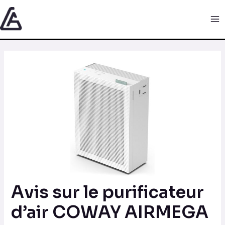
Aller
Navigation
Ma
au
des
Me
contenu
articles
Avis sur le purificateur
d’air COWAY AIRMEGA