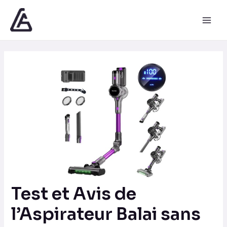
Aller
Navigation
Main
au
des
Men
contenu
articles
Test et Avis de
l’Aspirateur Balai sans