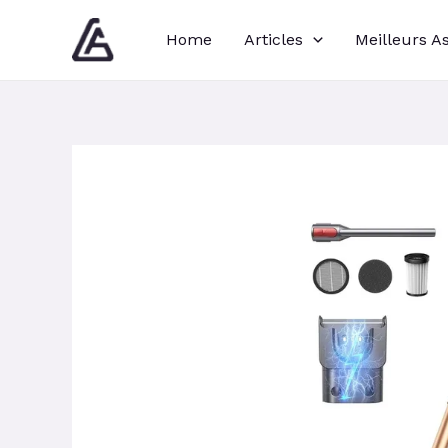
Aller
Navigation
Home
Articles
Meilleurs A
au
des
contenu
articles