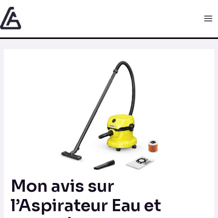
Aller
Navigation
Ma
au
des
Me
contenu
articles
Mon avis sur
l’Aspirateur Eau et