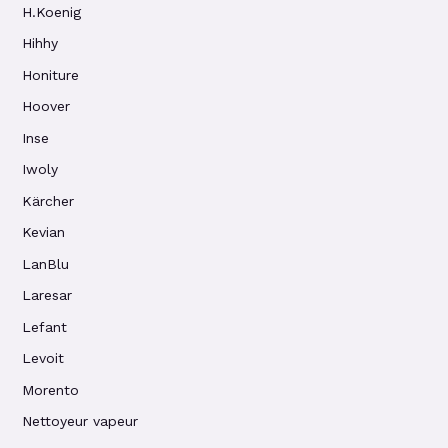
H.Koenig
Hihhy
Honiture
Hoover
Inse
Iwoly
Kärcher
Kevian
LanBlu
Laresar
Lefant
Levoit
Morento
Nettoyeur vapeur