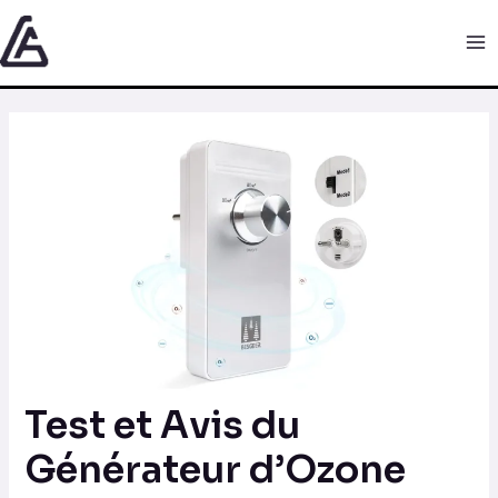
Aller
Navigation
Ma
au
des
Me
contenu
articles
Test et Avis du
Générateur d’Ozone