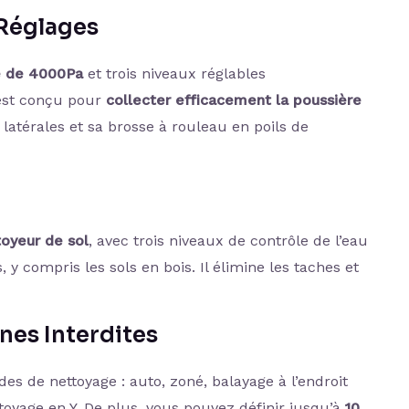
 Réglages
e de 4000Pa
et trois niveaux réglables
st conçu pour
collecter efficacement la poussière
latérales et sa brosse à rouleau en poils de
toyeur de sol
, avec trois niveaux de contrôle de l’eau
 y compris les sols en bois. Il élimine les taches et
nes Interdites
s de nettoyage : auto, zoné, balayage à l’endroit
toyage en Y. De plus, vous pouvez définir jusqu’à
10