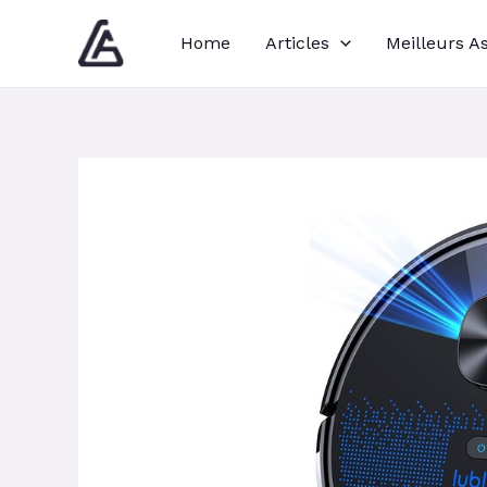
Aller
Navigation
Home
Articles
Meilleurs A
au
des
contenu
articles