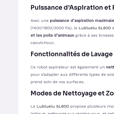
Puissance d’Aspiration et
Avec une
puissance d’aspiration maximal
(1400/1800/3000 Pa), le
Lubluelu SL60D
e
et les poils d’animaux
grâce à ses brosses 
caoutchouc.
Fonctionnalités de Lavage
Ce robot aspirateur est également un
net
pour s’adapter aux différents types de sols,
prend soin de vos surfaces.
Modes de Nettoyage et Zo
Le
Lubluelu SL60D
propose plusieurs mode
indiqué, nettoyage sur rendez-vous, et net