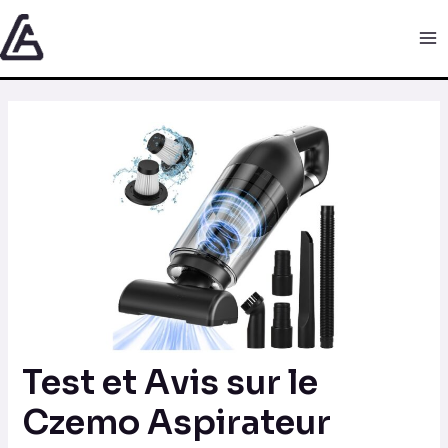
Aller
Navigation
Ma
au
des
Me
contenu
articles
Test et Avis sur le
Czemo Aspirateur