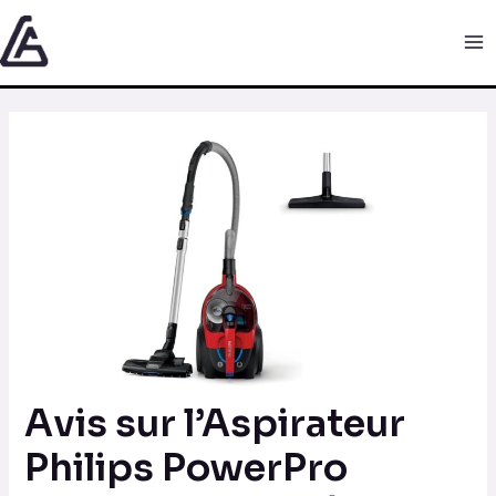
Aller
Navigation
Ma
au
des
Me
contenu
articles
Avis sur l’Aspirateur
Philips PowerPro