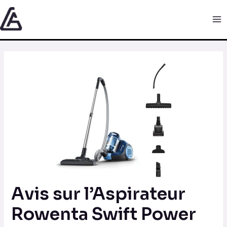
Aller
Navigation
Ma
au
des
Me
contenu
articles
Avis sur l’Aspirateur
Rowenta Swift Power