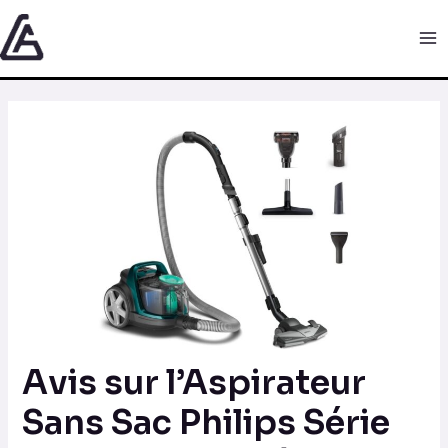
Aller
Navigation
Ma
au
des
Me
contenu
articles
Avis sur l’Aspirateur
Sans Sac Philips Série