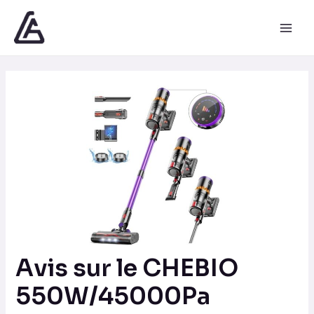
Aller
Navigation
Main
au
des
Men
contenu
articles
Avis sur le CHEBIO
550W/45000Pa