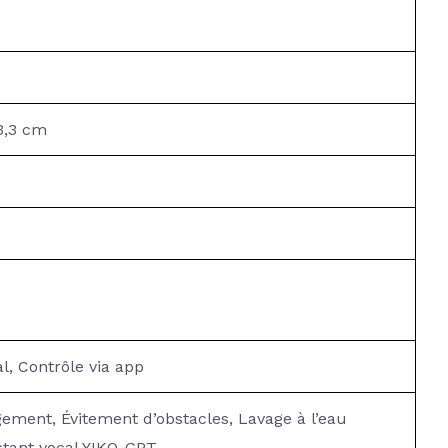
3,3 cm
l, Contrôle via app
ement, Évitement d’obstacles, Lavage à l’eau
stant vocal YIKO-GPT