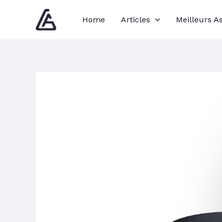
Aller
Navigation
Home
Articles
Meilleurs A
au
des
contenu
articles