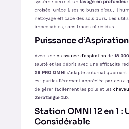
système permet un
lavage en profondeur
croisée. Grâce à ses 16 buses d’eau, il h
nettoyage efficace des sols durs. Les utili
impeccables, sans traces ni résidus.
Puissance d’Aspiratio
Avec une
puissance d’aspiration
de
18 000
saleté et les débris avec une efficacité re
X8 PRO OMNI
s’adapte automatiquement po
est particulièrement appréciée par ceux 
de gérer facilement les poils et les
cheve
ZeroTangle 2.0
.
Station OMNI 12 en 1 :
Considérable