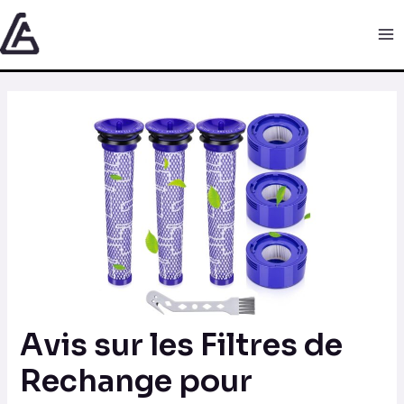
Aller
Navigation
Ma
au
des
Me
contenu
articles
Avis sur les Filtres de
Rechange pour