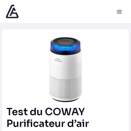
Aller
Navigation
Main
au
des
Men
contenu
articles
Test du COWAY
Purificateur d’air