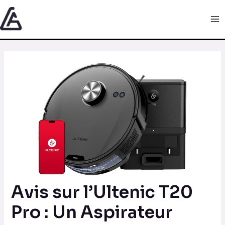
Aller
Navigation
Ma
au
des
Me
contenu
articles
Avis sur l’Ultenic T20
Pro : Un Aspirateur