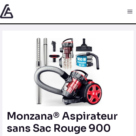
Aller
Navigation
Ma
au
des
Me
contenu
articles
Monzana® Aspirateur
sans Sac Rouge 900