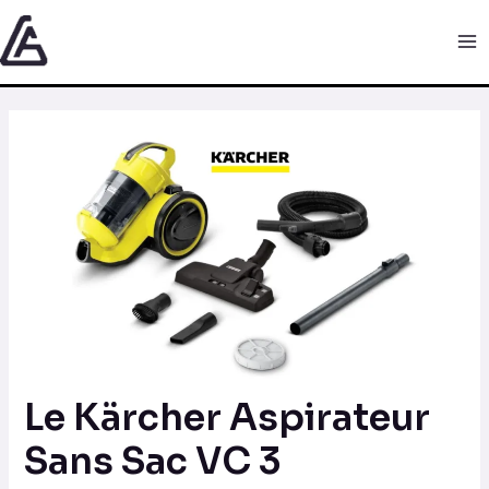
Aller
Navigation
Ma
au
des
Me
contenu
articles
Le Kärcher Aspirateur
Sans Sac VC 3