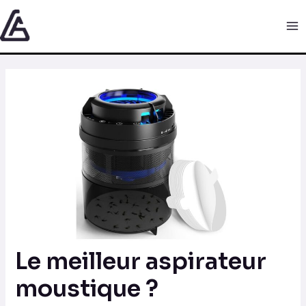
Aller
Navigation
Ma
au
des
Me
contenu
articles
Le meilleur aspirateur
moustique ?